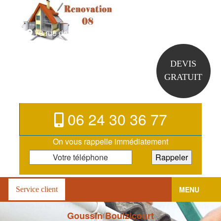
78 rue de la halbotine 08410 Boulzicourt
DEVIS
GRATUIT
06 24 30 36 77
On vous rappelle immédiatement
MENU
Service client
Goussin Boulzicourt