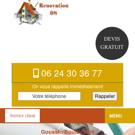
78 rue de la halbotine 08410 Boulzicourt
DEVIS
GRATUIT
06 24 30 36 77
On vous rappelle immédiatement
MENU
Service client
Goussin Boulzicourt