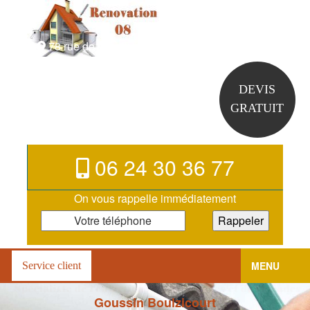
78 rue de la halbotine 08410 Boulzicourt
DEVIS
GRATUIT
06 24 30 36 77
On vous rappelle immédiatement
MENU
Service client
Goussin Boulzicourt